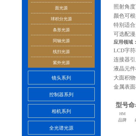
照射角度
面光源
颜色可根
球积分光源
特别适合
条形光源
可选配漫
同轴光源
应用领域
LCD字
线扫光源
连接器引
紫外光源
液晶元件
镜头系列
大面积物
金属表面
控制器系列
型号命
相机系列
HM
品牌
全光谱光源