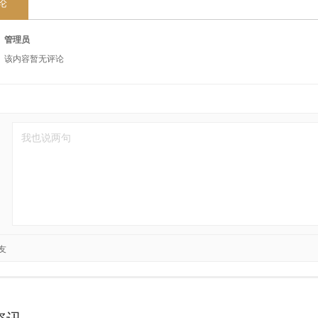
论
管理员
该内容暂无评论
友
资讯