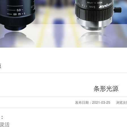
源
条形光源
发布日期：2021-03-25
浏览次
：
灵活