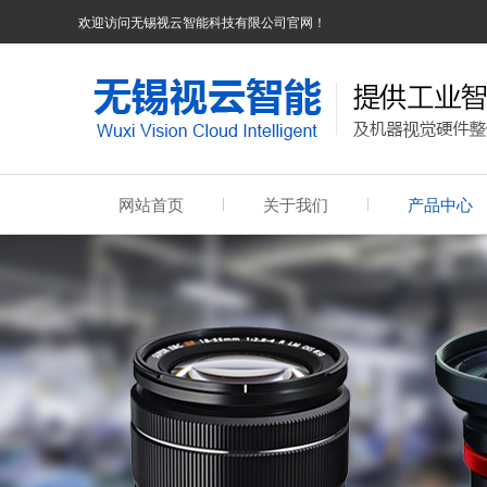
欢迎访问无锡视云智能科技有限公司官网！
网站首页
关于我们
产品中心