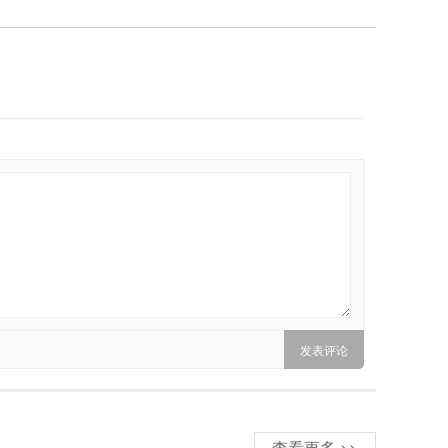
查看更多 >>