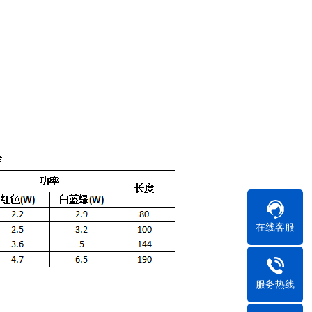
在线客服
服务热线